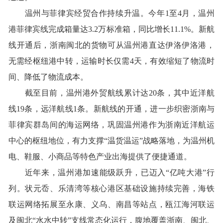
温州与菲律宾经贸合作持续升温。今年1至4月，温州
港菲律宾线完成箱量达3.2万标准箱，同比增长11.1%。新航
线开通后，浙南闽北的货物可从温州港直达伊洛伊洛港，
无需经枢纽港中转，运输时长仅需4天，有效缩短了物流时
间、降低了物流成本。
截至目前，温州港外贸航线累计达20条，其中近洋航
线19条，远洋航线1条。新航线的开通，进一步织密浙南与
菲律宾群岛间的海运网络，巩固温州港作为浙南近洋航运
中心的枢纽地位，有力支撑“温货温运”战略落地，为温州机
电、鞋服、小商品等特色产业出海提供了便捷通道。
近年来，温州港加速能级跃升，已迈入“亿吨大港”行
列。状元岙、乐清湾等核心港区基础设施持续完善，海铁
联运网络拓展至永康、义乌、南昌等站点，瓯江海河联运
及闽北“水水中转”支线常态化运行，腹地覆盖浙南、闽北、