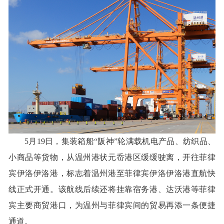
5月19日，集装箱船“阪神”轮满载机电产品、纺织品、
小商品等货物，从温州港状元岙港区缓缓驶离，开往菲律
宾伊洛伊洛港，标志着温州港至菲律宾伊洛伊洛港直航快
线正式开通。该航线后续还将挂靠宿务港、达沃港等菲律
宾主要商贸港口，为温州与菲律宾间的贸易再添一条便捷
通道。