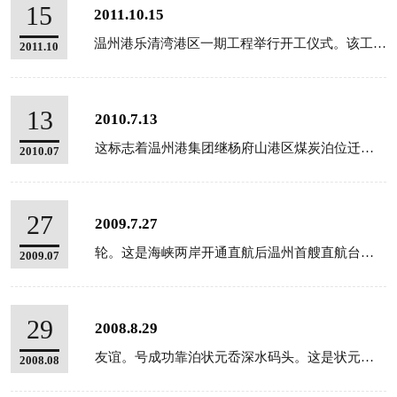
15
2011.10.15
温州港乐清湾港区一期工程举行开工仪式。该工程拟新建1个5万吨级多用途泊位和1个5万吨级通用泊位。水工...
2011.10
13
2010.7.13
这标志着温州港集团继杨府山港区煤炭泊位迁移、件杂货泊位迁移后。战略的第三步。
2010.07
27
2009.7.27
轮。这是海峡两岸开通直航后温州首艘直航台湾的船舶。
2009.07
29
2008.8.29
友谊。号成功靠泊状元岙深水码头。这是状元岙港区建成后首次接卸的大宗散货船。也是温州港有史以来挂靠的最...
2008.08