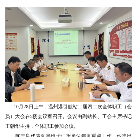
1
0
月
28
日
上午
，
温州港引航站二届四二次全体职工（会
员）大会
在
5
楼会议室召开。会议由
副站长
、工会主席
书记
王朝华
主持，
全体职工
参加会议。
陈志良代表领导班子
汇报单位
年度
重点
工作
，他指出