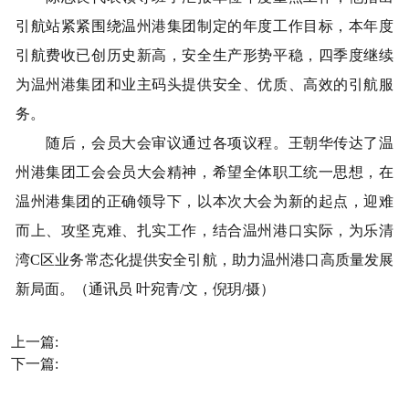
引航站紧紧围绕温州港集团制定的
年度工作
目标，
本年
度
引航
费收
已创历史新高，
安全生产形势平稳，四季度继续
为温州港
集团和业主码头
提供
安全
、
优质、高效的引航服
务。
随后
，
会员
大会审议通过
各项
议程。
王朝华传
达
了
温
州港
集团工会
会员大会
精神，希望
全体职工统一
思想，
在
温州港集团的正确领导下，以本次大会为新的起点，迎难
而上、攻坚克难、扎实工作，
结合温州港口实际，
为
乐清
湾
C
区
业务
常态化提供
安全
引航
，助力温州港口
高质量
发展
新局面。
（通讯员
叶宛青
/
文
，倪玥
/
摄）
上一篇:
下一篇: