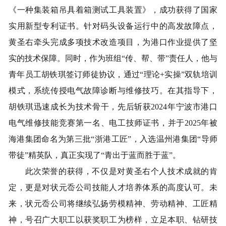
《一种集装箱吊具着箱测试工具装置》，成功获得了国家
实用新型专利证书。针对码头设备运行中的高发故障点，
黄圣右牵头完成多项技术改造项目，为港口作业提供了坚
实的技术保障。同时，作为班组“传、帮、带”责任人，他与
青年员工胡铁琪签订师徒协议，通过“理论+实操”双轨培训
模式，系统传授电气故障诊断与维修技巧。在其指导下，
胡铁琪迅速成长为技术骨干，先后斩获2024年宁波市港口
电气维修技能竞赛第一名、电工技师证书，并于2025年被
海港集团命名为第三批“浙港工匠”，入选温州港集团“导师
带徒”精英队，真正实现了“青出于蓝而胜于蓝”。
此次荣誉的获得，不仅是对黄圣右个人技术成就的肯
定，更是对状元岙公司技能人才培养体系的高度认可。未
来，状元岙公司将继续弘扬劳模精神、劳动精神、工匠精
神，
号召广大职工以获奖职工为榜样，立足本职、钻研技