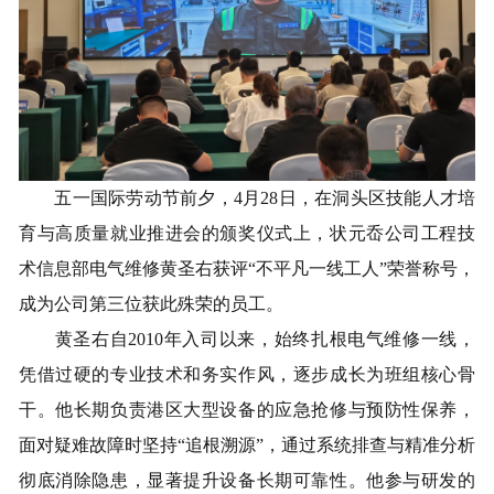
五一国际劳动节前夕，4月28日，在洞头区技能人才培
育与高质量就业推进会的颁奖仪式上，状元岙公司工程技
术信息部电气维修黄圣右获评“不平凡一线工人”荣誉称号，
成为公司第三位获此殊荣的员工。
黄圣右自2010年入司以来，始终扎根电气维修一线，
凭借过硬的专业技术和务实作风，逐步成长为班组核心骨
干。他长期负责港区大型设备的应急抢修与预防性保养，
面对疑难故障时坚持“追根溯源”，通过系统排查与精准分析
彻底消除隐患，显著提升设备长期可靠性。他参与研发的