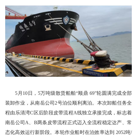
5月10日，5万吨级散货船舶“顺鼎 69”轮圆满完成全部
装卸作业，从南岳公司2号泊位顺利离泊。本次卸船任务全
程由乐清湾C区后阶段皮带流程A线独立承接完成，标志着
南岳公司A、B两条皮带流程正式迈入全流程稳定达产、常
态化高效运行新阶段。本轮作业船时在泊效率达到 2052吨/