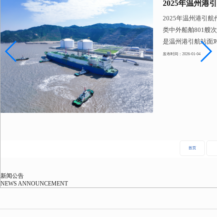
2025年温州港
2025年温州港引
类中外船舶801艘
是温州港引航站面
化引航调度指挥系
发布时间：2026-01-04
首页
新闻公告
NEWS ANNOUNCEMENT