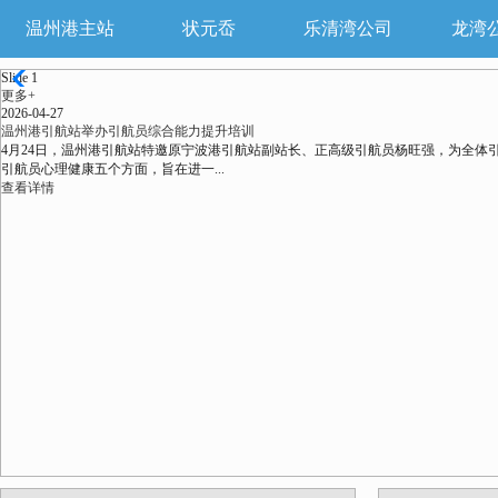
温州港主站
状元岙
乐清湾公司
龙湾
Slide 1
更多+
2026-04-27
温州港引航站举办引航员综合能力提升培训
4月24日，温州港引航站特邀原宁波港引航站副站长、正高级引航员杨旺强，为全
引航员心理健康五个方面，旨在进一...
查看详情